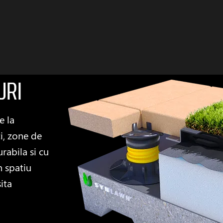
uri
e la
i, zone de
rabila si cu
n spatiu
ita