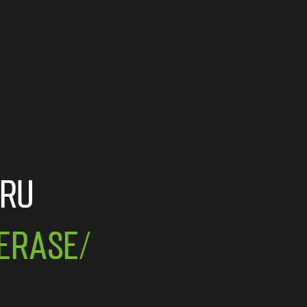
tru
terase/