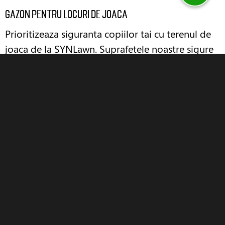
Gazon pentru locuri de joaca
Prioritizeaza siguranta copiilor tai cu terenul de
joaca de la SYNLawn. Suprafetele noastre sigure
si fiabile le vor oferi celor mici un mediu de joaca
sigur, sustinut de standarde riguroase de testare.
descopera
Gazon pentru acoperisuri verzi si terase/balcoane
amenajate
Transforma-ti acoperisul intr-o oaza urbana
verde frumoasa, sporind simultan siguranta
proprietatii tale cu iarba artificiala testata pentru
protectie impotriva incendiilor.