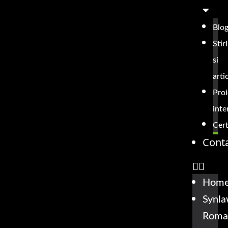
Blo
Stiri
si
arti
Proi
inte
Cert
Cont
Hom
Synl
Roma