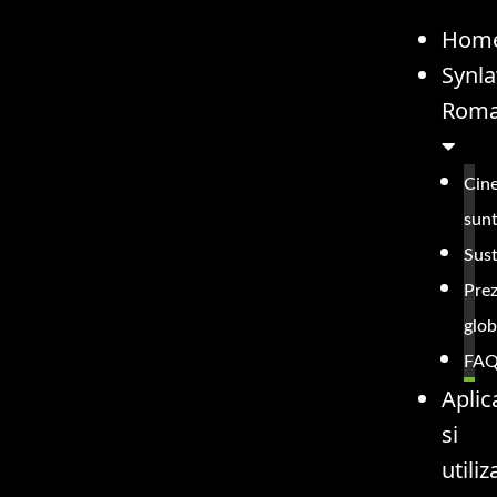
Hom
Synl
Roma
Cin
sun
Sust
Pre
glob
FAQ
Aplica
si
utiliz