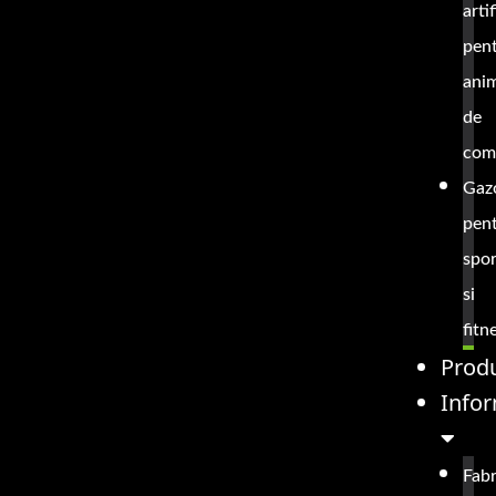
artif
pen
ani
de
com
Gaz
pen
spor
si
fitn
Prod
Infor
Fabr