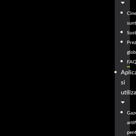
Cin
sun
Sust
Pre
glob
FAQ
Aplica
si
utiliz
Gaz
artif
pen