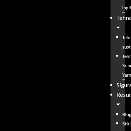
ingri
Tehno
Teh
sust
Teh
Sup
Yar
Sigur
Resu
Blo
Stiri