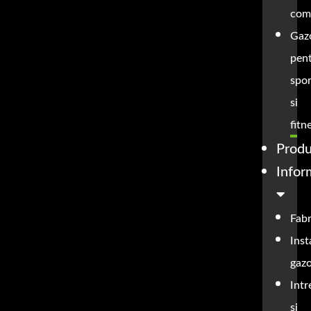
com
Gaz
pen
spor
si
fitn
Prod
Infor
Fabr
Inst
gaz
Intr
si