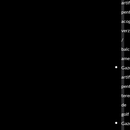
artif
pen
acop
verz
/
bal
ame
Gaz
artif
pen
tere
de
golf
Gaz