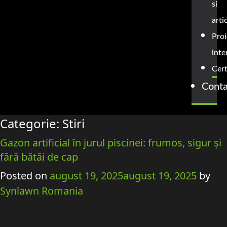
si
arti
Proi
inte
Cert
Conta
Categorie:
Stiri
Gazon artificial în jurul piscinei: frumos, sigur și
fără bătăi de cap
Posted on
august 19, 2025
august 19, 2025
by
Synlawn Romania