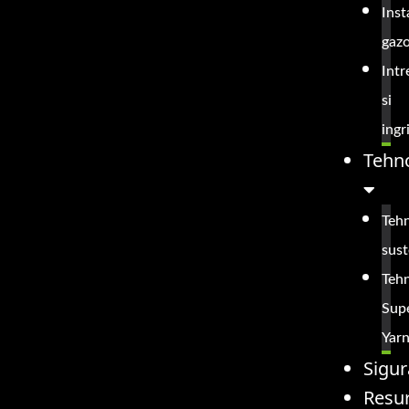
Inst
gaz
Intr
si
ingri
Tehno
Teh
sust
Teh
Sup
Yar
Sigur
Resu