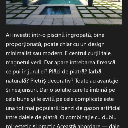
Ai investit într-o piscină îngropată, bine
proporționată, poate chiar cu un design
minimalist sau modern. E centrul curții tale,
magnetul verii. Dar apare întrebarea firească:
ce pui în jurul ei? Plăci de piatră? Iarbă
naturală? Pietriș decorativ? Toate au avantaje
și neajunsuri. Dar o soluție care le îmbină pe
cele bune și le evită pe cele complicate este
una tot mai populară: benzi de gazon artificial
între dalele de piatră. O combinație cu dublu
rol: estetic și practic Această abordare — dale