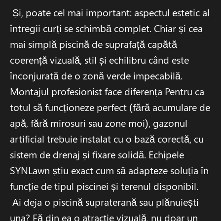
Și, poate cel mai important: aspectul estetic al
întregii curți se schimbă complet. Chiar și cea
mai simplă piscină de suprafață capătă
coerență vizuală, stil și echilibru când este
înconjurată de o zonă verde impecabilă.
Montajul profesionist face diferența Pentru ca
totul să funcționeze perfect (fără acumulare de
apă, fără mirosuri sau zone moi), gazonul
artificial trebuie instalat cu o bază corectă, cu
sistem de drenaj și fixare solidă. Echipele
SYNLawn știu exact cum să adapteze soluția în
funcție de tipul piscinei și terenul disponibil.
Ai deja o piscină supraterană sau plănuiești
una? Fă din ea o atracție vizuală, nu doar un