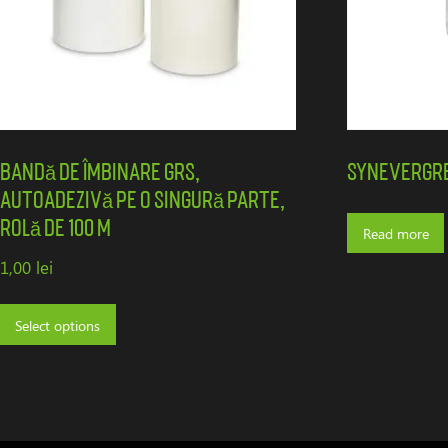
Bandă de îmbinare GRS,
SYNEvergr
autoadezivă pe o singură parte,
rolă de 100 m
Read more
1,00
lei
Select options