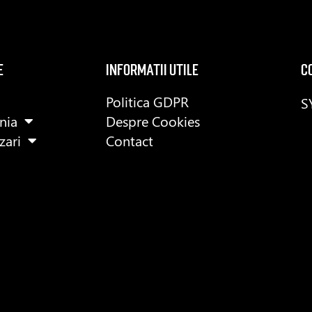
e
informatii utile
C
Politica GDPR
S
nia
Despre Cookies
izari
Contact